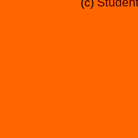
Student
(c)