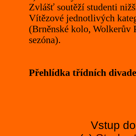
Zvlášť soutěží studenti niž
Vítězové jednotlivých kateg
(Brněnské kolo, Wolkerův 
sezóna).
Přehlídka třídních diva
Vstup d