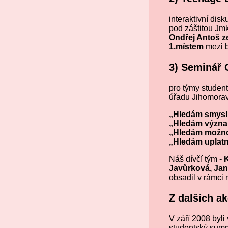
interaktivní di
pod záštitou Jm
Ondřej Antoš ze
1.místem
mezi b
3) Seminář
pro týmy studen
úřadu Jihomorav
„Hledám smysl
„Hledám význ
„Hledám možno
„Hledám uplatn
Náš dívčí tým -
K
Javůrková, Jan
obsadil v rámci
Z dalších ak
V září 2008 byl
studentský summi