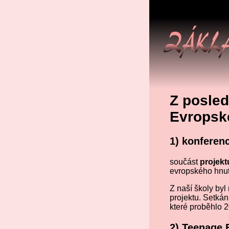
Z posled
Evropské
1) konferen
součást
projek
evropského hnut
Z naší školy by
projektu. Setká
které proběhlo 2
2) Teenage 