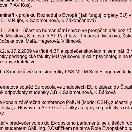
ová, 7.AV Kos),
emináři k projektu Rozhoduj o Evropě ( jak fungují orgány EU) v
.B - V.Rujbr, K.Šalamounová, K.Zákopčanová)
11. 2008 – účast na humanitární sbírce ve prospěch dětí bez zá
ek, Musilová, Kimlová, 5.AF Pachtová, Timárová, Ivičičová, Žák
Dočekalová, Malá, Hegerová, Villimová
3.2. a 17.2.2009 ve třídě 4.BF a společenskovědním semináři 3.
ntky pedagogické fakulty MU výukovou lekci z psychologie na 
ztahy v kolektivu.
hl u 3.ročníků výzkum studentky FSS MU M.Schlesingerové k di
ternetová soutěž Euroscola ve znalostech EU o zájezd do Štras
ek odpovídaly studentky 3.B K.Šalamounová, K.Bálková
aze konala závěrečná konference PMUN (Model OSN), zúčastnily
dská, J.Hlavová, 5.AF. O své zážitky a dojmy se podělily s osta
ky.
měř v předvečer voleb do Evropského parlamentu se u třetích ro
m studentem GML ing. J.Ostřížkem na téma Role Evropského p