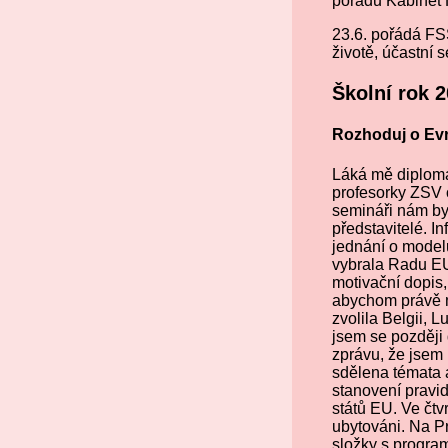
pořadu Kabinet
23.6. pořádá FS
životě, účastní 
Školní rok 
Rozhoduj o Ev
Láká mě diplomac
profesorky ZSV 
semináři nám byl
představitelé. I
jednání o model
vybrala Radu EU.
motivační dopis,
abychom právě m
zvolila Belgii, 
jsem se později 
zprávu, že jsem 
sdělena témata 
stanovení pravi
států EU. Ve čtv
ubytováni. Na Pr
složky s progra