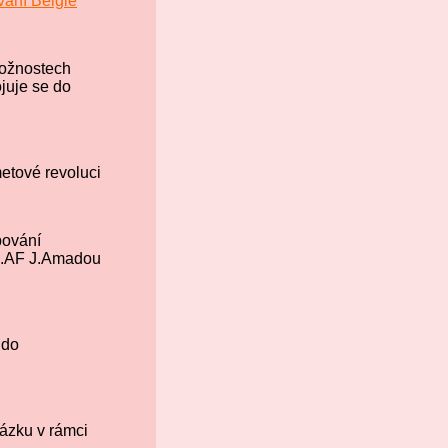
ání Belgie
možnostech
juje se do
metové revoluci
pování
 5.AF J.Amadou
 do
vázku v rámci