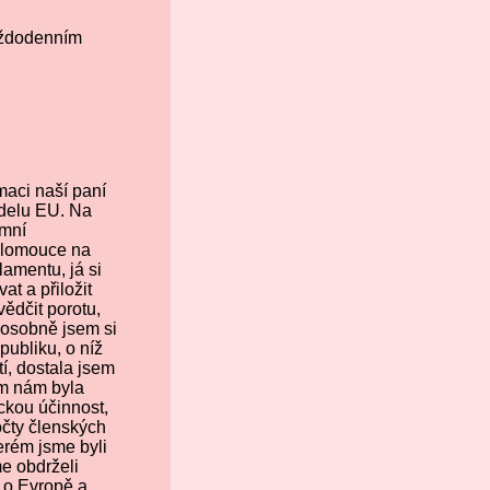
aždodenním
rmaci naší paní
odelu EU. Na
amní
 Olomouce na
amentu, já si
t a přiložit
ědčit porotu,
 osobně jsem si
publiku, o níž
í, dostala jsem
ím nám byla
ckou účinnost,
očty členských
erém jsme byli
me obdrželi
 o Evropě a