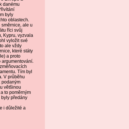
j k danému
řivítání
ám byly
chto oblastech.
 směrnice, ale u
tu říci svůj
, Kypru, vyzvala
hl vyložit své
 to ale vždy
ice, které státy
le) a proto
o argumentování.
pozměňovacích
lamentu. Tím byl
a. V průběhu
 k podaným
u většinou
, a to poměrným
 byly předány
 i důležité a