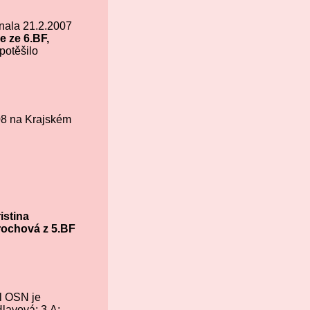
onala 21.2.2007
e ze 6.BF,
potěšilo
008 na Krajském
istina
rochová z 5.BF
l OSN je
Hlavová; 3.A: