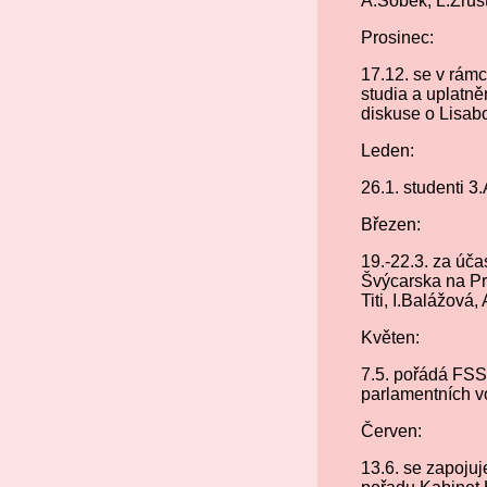
A.Sobek, L.Zrůst
Prosinec:
17.12. se v rám
studia a uplatn
diskuse o Lisa
Leden:
26.1. studenti 3
Březen:
19.-22.3. za úča
Švýcarska na Pr
Titi, I.Balážová
Květen:
7.5. pořádá FSS
parlamentních vo
Červen:
13.6. se zapoju