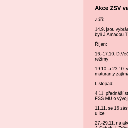
Akce ZSV ve
Září:
14.9. jsou vybrá
byli J.Amadou Ti
Říjen:
16.-17.10. D.Več
režimy
19.10. a 23.10. 
maturanty zajíma
Listopad:
4.11. přednáší 
FSS MU o vývoji
11.11. se 16 zá
ulice
27.-29.11. na a