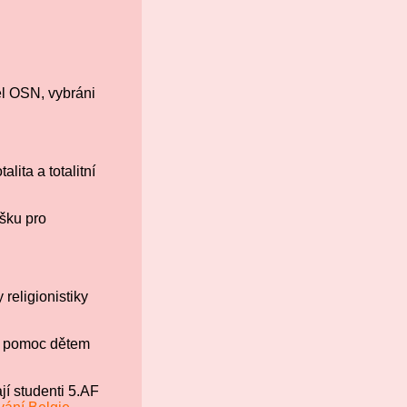
del OSN, vybráni
ita a totalitní
ášku pro
religionistiky
 - pomoc dětem
í studenti 5.AF