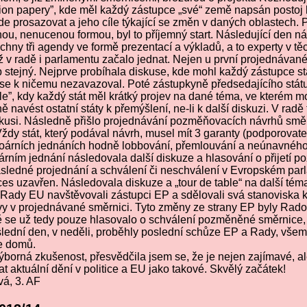
ition papery”, kde měl každý zástupce „své“ země napsán posto
de prosazovat a jeho cíle týkající se změn v daných oblastech. P
ou, nenucenou formou, byl to příjemný start. Následující den n
hny tři agendy ve formě prezentací a výkladů, a to experty v tě
 v radě i parlamentu začalo jednat. Nejen u první projednávané
 stejný. Nejprve probíhala diskuse, kde mohl každý zástupce stá
 se k ničemu nezavazoval. Poté zástupkyně předsedajícího státu
able”, kdy každý stát měl krátký projev na dané téma, ve kterém mo
 navést ostatní státy k přemýšlení, ne-li k další diskuzi. V radě
skusi. Následně přišlo projednávání pozměňovacích návrhů směrn
ždy stát, který podával návrh, musel mít 3 garanty (podporovate
uloárních jednáních hodně lobbování, přemlouvání a neúnavnéh
rním jednání následovala další diskuze a hlasování o přijetí 
následné projednání a schválení či neschválení v Evropském par
es uzavřen. Následovala diskuze a „tour de table“ na další tém
 Rady EU navštěvovali zástupci EP a sdělovali svá stanoviska
y v projednávané směrnici. Tyto změny ze strany EP byly Rado
ně se už tedy pouze hlasovalo o schválení pozměněné směrnice
lední den, v neděli, proběhly poslední schůze EP a Rady, všem
se domů.
ýborná zkušenost, přesvědčila jsem se, že je nejen zajímavé, ale
t aktuální dění v politice a EU jako takové. Skvělý začátek!
á, 3. AF