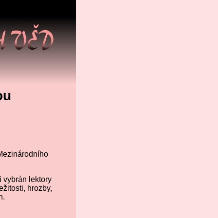
ou
 Mezinárodního
i vybrán lektory
itosti, hrozby,
h.