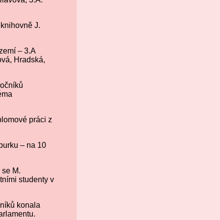
 knihovně J.
zemí – 3.A
ová, Hradská,
ročníků
téma
plomové práci z
burku – na 10
 se M.
tními studenty v
čníků konala
arlamentu.