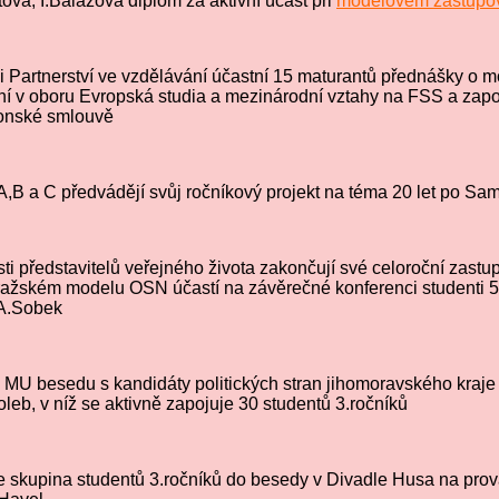
ová, I.Balážová diplom za aktivní účast při
modelovém zastupov
ci Partnerství ve vzdělávání účastní 15 maturantů přednášky o 
ění v oboru Evropská studia a mezinárodní vztahy na FSS a zapo
bonské smlouvě
.A,B a C předvádějí svůj ročníkový projekt na téma 20 let po Sa
sti představitelů veřejného života zakončují své celoroční zastu
ažském modelu OSN účastí na závěrečné konferenci studenti
, A.Sobek
 MU besedu s kandidáty politických stran jihomoravského kraje
leb, v níž se aktivně zapojuje 30 studentů 3.ročníků
je skupina studentů 3.ročníků do besedy v Divadle Husa na pro