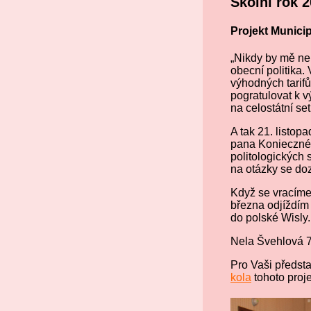
Školní rok 
Projekt Municip
„Nikdy by mě nen
obecní politika.
výhodných tarif
pogratulovat k 
na celostátní se
A tak 21. listo
pana Konieczného
politologických 
na otázky se do
Když se vracíme
března odjíždím
do polské Wisly.
Nela Švehlová 
Pro Vaši předst
kola
tohoto proje