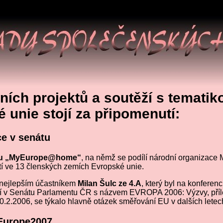
ních projektů a soutěží s tematik
 unie stojí za připomenutí:
ce v senátu
tu „MyEurope@home“
, na němž se podílí národní organizace
í ve 13 členských zemích Evropské unie.
l nejlepším účastníkem
Milan Šulc ze 4.A
, který byl na konferenc
ní v Senátu Parlamentu ČR s názvem EVROPA 2006: Výzvy, přílež
0.2.2006, se týkalo hlavně otázek směřování EU v dalších letec
Europe2007