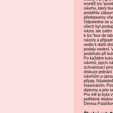
rovněž tzv.”pos
návrhu, který bu
proběhlo zábavn
představeny všec
Odpoledne se už
všech byl postup
názor, ale zatím
k tzv.”tour de t
názory a případně
vedlo k další di
podaly vedení. V
probíhalo při k
Po každém kuloá
návrhů, jejich 
schvalovací proc
diskuze jednání
návrhům a úprav
přijaty. Násled
hlasováním. Pos
diplomy a jelo 
Pro mě to byla v
potřebné sledova
Denisa Paláčkov