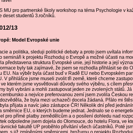
 Havel
S MU pro partnerské školy workshop na téma Psychologie v k
se deset studentů 3.ročníků.
2012/13
ropě: Model Evropské unie
ie a politika, sleduji politické debaty a proto jsem uvítala info
o semináři k projektu Rozhoduj o Evropě a možné účasti na m
a představena struktura Evropské unie, její historie a její význ
nformace byly tak zajímavé, že jsem se rozhodla přihlásit se do
u EU. Na výběr byla účast buď v Radě EU nebo Evropském parl
 V přihlášce jsme museli zvolit tři země, které chceme zastupova
 ve kterém jsme vysvětlovali důvody svého výběru, s cílem přesv
y byli vybráni a mohli zastupovat jeden ze zvolených států. Já
Lucembursko a nejvíce preferovanou zemí jsem zvolila Českou re
dozvěděla, že byla mezi uchazeči docela žádaná. Přálo mi štěst
byla přijata a navíc jako zástupce ČR! Několik dní před jednán
a směrnice EU, o kterých budeme jednat. Jednalo se o energeti
del pro přímé platby zemědělcům a o posílení dohledu nad rozp
rtek odpoledne jsem dojela do Olomouce, do hotelu Flora, ve kt
ávnické fakultě UP proběhlo přivítání všech účastníků. Poté js
mem, s již zmíněnými směrnicemi, brožurou o projektu Rozhoduj