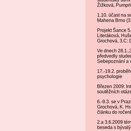
Žižková, Pumprl
1.10. účast na s
Mahena Brno (3
Projekt Šance 5.
Literáková, Huš
Grochová, 3.C: 
Ve dnech 28.1.,
předvedly stude
Sebepoznání a v
17.-19.2. probě
psychologie
Březen 2009: In
soutěžních otáz
6.-9.3. se v Pr
Grochová, K. Hra
článku do ročen
2.a 3.6.2009 té
beseda s bývalý