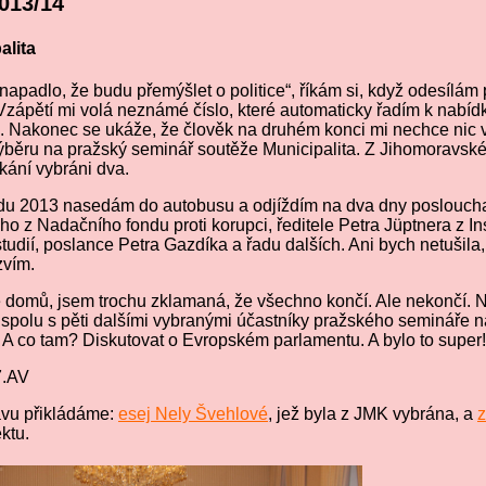
2013/14
alita
apadlo, že budu přemýšlet o politice“, říkám si, když odesílám
 Vzápětí mi volá neznámé číslo, které automaticky řadím k nabíd
ů. Nakonec se ukáže, že člověk na druhém konci mi nechce nic v
výběru na pražský seminář soutěže Municipalita. Z Jihomoravsk
tkání vybráni dva.
padu 2013 nasedám do autobusu a odjíždím na dva dny posloucha
 z Nadačního fondu proti korupci, ředitele Petra Jüptnera z Ins
studií, poslance Petra Gazdíka a řadu dalších. Ani bych netušila
zvím.
 domů, jsem trochu zklamaná, že všechno končí. Ale nekončí. 
 spolu s pěti dalšími vybranými účastníky pražského semináře n
 A co tam? Diskutovat o Evropském parlamentu. A bylo to super!
7.AV
avu přikládáme:
esej Nely Švehlové
, jež byla z JMK vybrána, a
z
ktu.