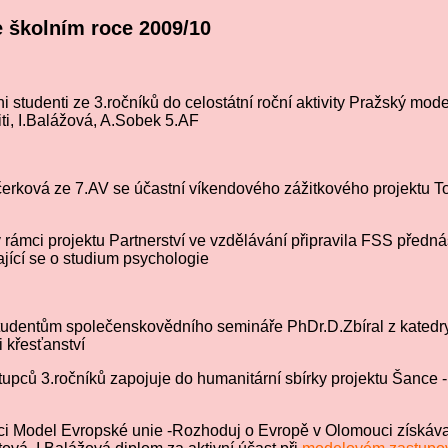
 školním roce 2009/10
ni studenti ze 3.ročníků do celostátní roční aktivity Pražský mo
ti, I.Balážová, A.Sobek 5.AF
erková ze 7.AV se účastní víkendového zážitkového projektu Total
v rámci projektu Partnerství ve vzdělávání připravila FSS předn
jící se o studium psychologie
studentům společenskovědního semináře PhDr.D.Zbíral z katedry 
 křesťanství
stupců 3.ročníků zapojuje do humanitární sbírky projektu Šance
kci Model Evropské unie -Rozhoduj o Evropě v Olomouci získávaj