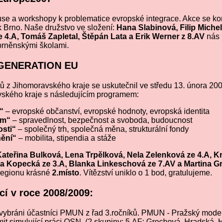
skuse a workshopy k problematice evropské integrace. Akce se k
k Brno. Naše družstvo ve složení:
Hana Slabinová, Filip Michel
 4.A, Tomáš Zapletal, Štěpán Lata a Erik Werner z 8.AV
nás 
rněnskými školami.
 GENERATION EU
tů z Jihomoravského kraje se uskutečnil ve středu 13. února 2
ského kraje s následujícím programem:
“
– evropské občanství, evropské hodnoty, evropská identita
am“
– spravedlnost, bezpečnost a svoboda, budoucnost
sti“
– společný trh, společná měna, strukturální fondy
ění“
– mobilita, stipendia a stáže
ateřina Bulková, Lena Trpělková, Nela Zelenková ze 4.A, Kr
a Kopecká ze 3.A, Blanka Linkeschová ze 7.AV a Martina G
 regionu krásné
2.místo
. Vítězství uniklo o 1 bod, gratulujeme.
cí v roce 2008/2009:
i vybráni účastníci PMUN z řad 3.ročníků. PMUN - Pražský mode
t simulující práci OSN. (2 skupiny: 5.AF: Grochová, Hradská, 