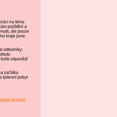
 práci na téma
kám pojištění a
nutit, ale pouze
ého kraje jsme
t odborníky:
titutu
, kolik odpovědí
Na začátku
a týdenní pobyt
adání prvního