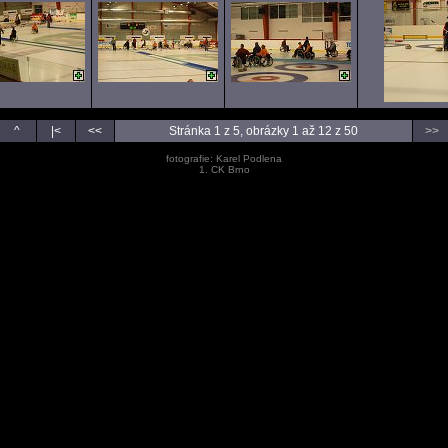
^
|<
<<
Stránka 1 z 5, obrázky 1 až 12 z 50
>>
fotografie: Karel Podlena
1. CK Brno