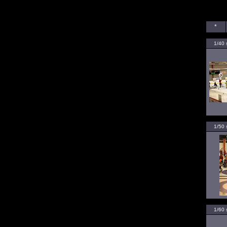
*
1/40 
1/50 
1/60 